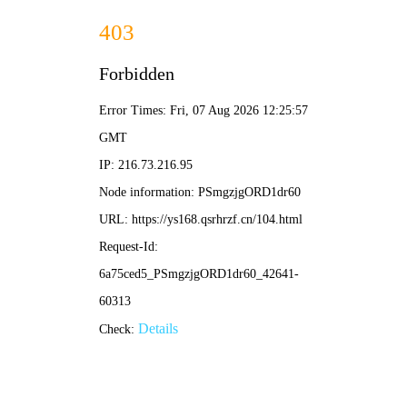
多米影视
🎲 多米电影
📺 骨牌剧集
🎧 连锁综艺
✨ 动漫多米
🔍
🎲 多米影视 · 在线影视 🎲 / 首页 / 连锁热映
‹
›